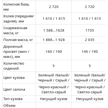
Колесная база,
2 720​
2 720​
мм
Колея (передняя/
1 610 / 1 615​
1 610 / 1 615​
задняя), мм
Снаряженная
1 588…1628​
1735​
масса, кг
Полная масса, кг
1 888…1 928​
2 035​
Дорожный
просвет (мин /
160 / 190​
140 / 190​
макс), мм
Количество
5​
5​
сидений
Зелёный /Белый/
Зелёный /Белый/
Цвет кузова
Черный / Серый /​
Черный / Серый /​
Черно-красный /
Черно-красный /
Цвет салона
Светло-серый​
Светло-серый​
Тип кузова
Несущий кузов​
Несущий кузов​
Объем