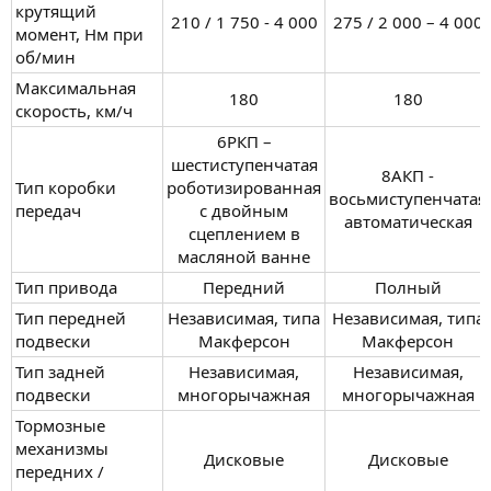
крутящий
210 / 1 750 - 4 000​
275 / 2 000 – 4 000​
момент, Нм при
об/мин
Максимальная
180​
180​
скорость, км/ч
6РКП –
шестиступенчатая
8АКП -
Тип коробки
роботизированная
восьмиступенчатая
передач
c двойным
автоматическая​
сцеплением в
масляной ванне​
Тип привода
Передний​
Полный​
Тип передней
Независимая, типа
Независимая, типа
подвески
Макферсон​
Макферсон​
Тип задней
Независимая,
Независимая,
подвески
многорычажная​
многорычажная​
Тормозные
механизмы
Дисковые​
Дисковые​
передних /