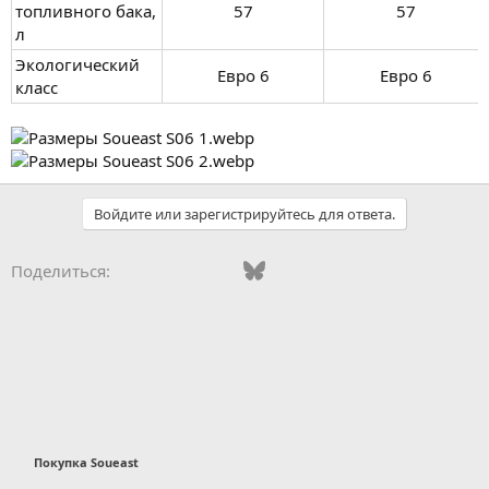
топливного бака,
57​
57​
л
Экологический
Евро 6​
Евро 6​
класс
Войдите или зарегистрируйтесь для ответа.
Vkontakte
Odnoklassniki
Mail.ru
Bluesky
WhatsApp
Telegram
Электронная
Ссылка
Поделиться:
Покупка Soueast