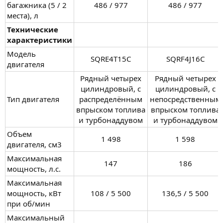
багажника (5 / 2
486 / 977​
486 / 977​
места), л
Технические
характеристики
Модель
SQRE4T15C​
SQRF4J16C​
двигателя
Рядный четырех
Рядный четырех
цилиндровый, с
цилиндровый, с
Тип двигателя
распределённым
непосредственным
впрыском топлива
впрыском топлива
и турбонаддувом​
и турбонаддувом​
Объем
1 498​
1 598​
двигателя, см3
Максимальная
147​
186​
мощность, л.с.
Максимальная
мощность, кВт
108 / 5 500​
136,5 / 5 500​
при об/мин
Максимальный