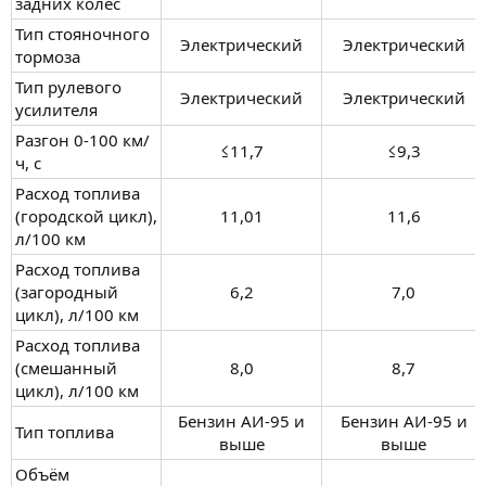
задних колес
Тип стояночного
Электрический​
Электрический​
тормоза
Тип рулевого
Электрический​
Электрический​
усилителя
Разгон 0-100 км/
≤11,7​
≤9,3​
ч, с
Расход топлива
(городской цикл),
11,01​
11,6​
л/100 км
Расход топлива
(загородный
6,2​
7,0​
цикл), л/100 км
Расход топлива
(смешанный
8,0​
8,7​
цикл), л/100 км
Бензин АИ-95 и
Бензин АИ-95 и
Тип топлива
выше​
выше​
Объём