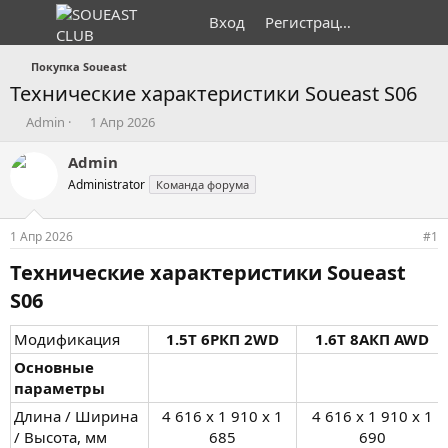
Вход
Регистрация
Покупка Soueast
Технические характеристики Soueast S06
А
Д
Admin
1 Апр 2026
в
а
т
т
Admin
о
а
Administrator
Команда форума
р
н
т
а
е
ч
1 Апр 2026
#1
м
а
ы
л
Технические характеристики Soueast
а
S06​
Модификация
1.5T 6РКП 2WD
1.6T 8АКП AWD
Основные
параметры
Длина / Ширина
4 616 x 1 910 x 1
4 616 x 1 910 x 1
/ Высота, мм
685​
690​